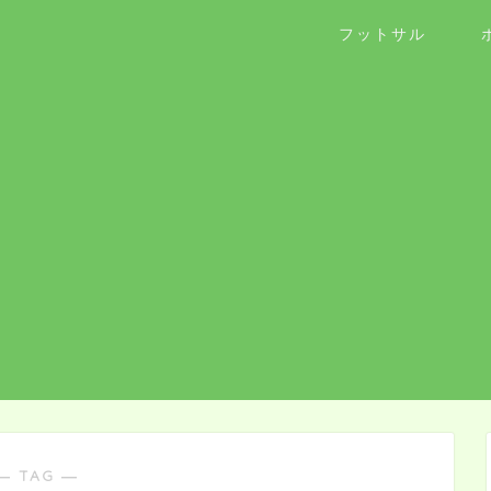
フットサル
― TAG ―