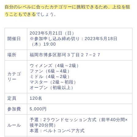
自分のレベルに合ったカテゴリーに挑戦できるため、上位を狙
うこともできる
でしょう。
2023年5月21日（日）
開催日
※参加申し込み締め切り：2023年5月18日
（木）19:00
場所
福岡市博多区那珂３丁目２７−２７
ウィメンズ（4級～2級）
ファン（6級～4級）
カテゴ
ミドル（4級～2級）
リー
マスター（2級～初段）
オープン（初級以上）
定員
120名
参加費
5,000円
予選：2ラウンドセッション方式（前半40分間×
ルール
後半20分間）
本選：ベルトコンベア方式