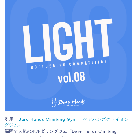
引用：
Bare Hands Climbing Gym -ベアハンズクライミン
グジム-
福岡で人気のボルダリングジム「Bare Hands Climbing