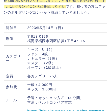
福岡市内のためアクセスも良く、レベルが様々のため初めてで
もボルダリングコンペに挑戦しやすい
です。初心者の方はファ
ンのボルダリングコンペから挑戦していきましょう。
開催日
2023年5月14日（日）
〒819-0166
場所
福岡県福岡市西区横浜1丁目47−15
キッズ（U-12）
ファン（4級）
カテゴリ
レギュラー（3級）
ー
マスター（2級）
オープン（1級以上）
定員
各カテゴリー25人
一般：4,000円
参加費
キッズ：3,000円
予選：セッション方式（60分間）
ルール
本選：ベルトコンベア方式
https://fukuoka-westside-climbing-myway.c