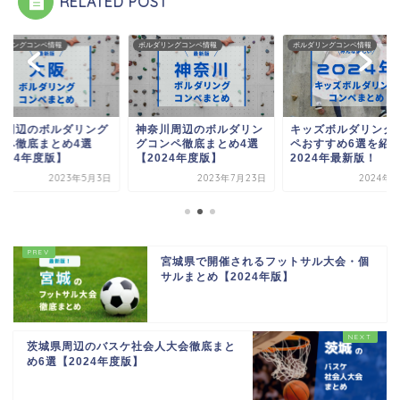
RELATED POST
ダリングコンペ情報
ボルダリングコンペ情報
ボルダリングコンペ情報
阪周辺のボルダリング
神奈川周辺のボルダリン
キッズボルダリング
ンペ徹底まとめ4選
グコンペ徹底まとめ4選
ペおすすめ6選を紹
024年度版】
【2024年度版】
2024年最新版！
2023年5月3日
2023年7月23日
2024年6
宮城県で開催されるフットサル大会・個
サルまとめ【2024年版】
茨城県周辺のバスケ社会人大会徹底まと
め6選【2024年度版】