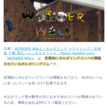
引用：
WONDER WALL | ボルダリング クライミング | 北海
道 十勝 帯広 | レンタルスペース - Home (weebly.com)
「
WONDER WALL
」は、
定期的にボルダリングコンペが開催
されているボルダリングジム
です。
定期的にボルダリングコンペが開催されており、自分のレベル
に合ったコンペを見つけて応募できます。
ボルダリング歴が数年の方におすすめのコンペが開催されてい
るため、興味があればHPにてご確認ください。