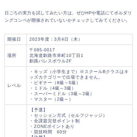
日ごろの実力を試してみたい方は、ぜひHPや電話にてボルダリ
ングコンペが開催されていないかチェックしてみてください。
開催日
2023年度：3月4日（木）
〒085-0017
場所
北海道釧路市幸町10丁目1
釧路パレスボウル2F
・キッズ（小学生まで）※スクールBクラスはキ
ッズカテゴリーで出場できません。
・ビギナー（8級～5級）
レベル
・ミドル（4級～3級）
・スーパーミドル（3級～2級）
・マスター（2級～）
【予選】
・セッション方式（セルフジャッジ）
・全課題完登ポイント制
・ZONEポイントあり
・競技時間 60分