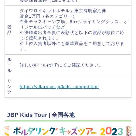
会参加費無料（1組1名まで）
ダイワロイネットホテル」東京有明宿泊券
賞金1万円（各カテゴリー）
白州テラスキャンプ場、8b+クライミンググッズ、オ
景
リジナル缶バッチなど
品
※決勝進出者全員に表彰状と以下の賞品が順位に応
じて授与されます。
※上位入賞者以外にも豪華賞品をご用意しておりま
す。
ル
ー
詳しいルールはHPにてご確認ください。
ル
リ
ン
https://villars.co.jp/kids_competition
ク
JBP Kids Tour | 全国各地