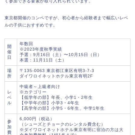
く参加できる要素が取り入れられています。
東京都開催のコンペですが、初心者から経験者まで幅広いレベ
ルの子供におすすめです。
年数回
開
※2023年度秋季実績
催
予選：9月16日（土）〜10月15日（日）
日
本選：11月11日（土）
場
〒135-0063 東京都江東区有明3-7-3
所
ダイワロイネットホテル東京有明2F
中級者～上級者向け
レ
※カテゴリー
ベ
【低学年の部】年長、小学1・2年生
ル
【中学年の部】小学3・4年生
【高学年の部】小学5・6年生、中学1年生
6,000円（税込）
参
（シューズとチョークのレンタル費含む）
加
※ダイワロイネットホテル東京有明に宿泊の方は大
費