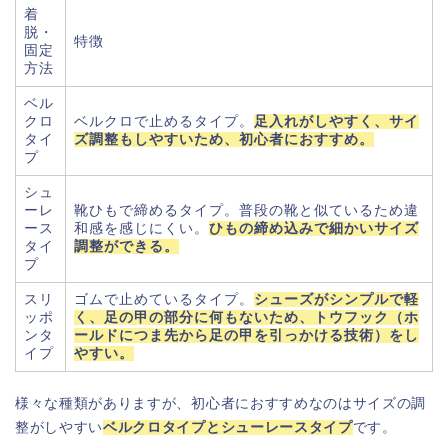
着
脱・
特徴
固定
方法
ベル
クロ
ベルクロで止めるタイプ。
足入れがしやすく、サイ
タイ
ズ調整もしやすいため、初心者におすすめ。
プ
シュ
ーレ
靴ひもで締めるタイプ。普段の靴と似ているため違
ース
和感を感じにくい。
ひもの締め込みで細かいサイズ
タイ
調整ができる。
プ
スリ
ゴムで止めているタイプ。
シューズがシンプルで軽
ッポ
く、足の甲の部分に何もないため、トウフック（ホ
ンタ
ールドにつま先から足の甲を引っかける技術）をし
イプ
やすい。
様々な種類がありますが、初心者におすすめなのはサイズの調
整がしやすい
ベルクロタイプとシューレースタイプ
です。