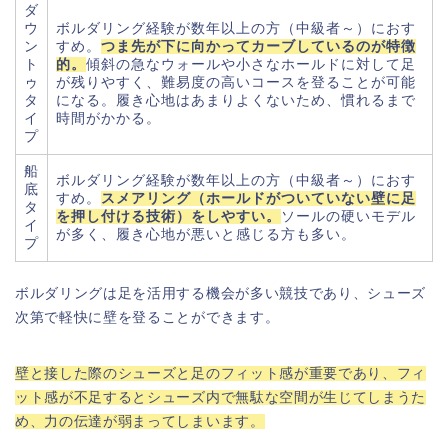
ダ
ウ
ボルダリング経験が数年以上の方（中級者～）におす
ン
すめ。
つま先が下に向かってカーブしているのが特徴
ト
的。
傾斜の急なウォールや小さなホールドに対して足
ゥ
が残りやすく、難易度の高いコースを登ることが可能
タ
になる。履き心地はあまりよくないため、慣れるまで
イ
時間がかかる。
プ
船
ボルダリング経験が数年以上の方（中級者～）におす
底
すめ。
スメアリング（ホールドがついていない壁に足
タ
を押し付ける技術）をしやすい。
ソールの硬いモデル
イ
が多く、履き心地が悪いと感じる方も多い。
プ
ボルダリングは足を活用する機会が多い競技であり、シューズ
次第で軽快に壁を登ることができます。
壁と接した際のシューズと足のフィット感が重要であり、フィ
ット感が不足するとシューズ内で無駄な空間が生じてしまうた
め、力の伝達が弱まってしまいます。