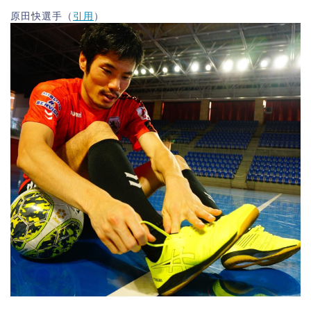
原田快選手（
引用
）