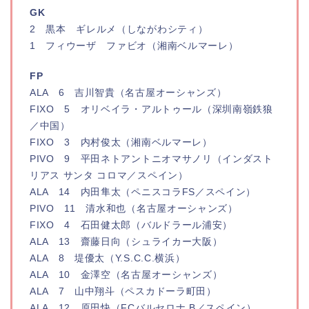
GK
2 黒本 ギレルメ（しながわシティ）
1 フィウーザ ファビオ（湘南ベルマーレ）
FP
ALA 6 吉川智貴（名古屋オーシャンズ）
FIXO 5 オリベイラ・アルトゥール（深圳南嶺鉄狼
／中国）
FIXO 3 内村俊太（湘南ベルマーレ）
PIVO 9 平田ネトアントニオマサノリ（インダスト
リアス サンタ コロマ／スペイン）
ALA 14 内田隼太（ペニスコラFS／スペイン）
PIVO 11 清水和也（名古屋オーシャンズ）
FIXO 4 石田健太郎（バルドラール浦安）
ALA 13 齋藤日向（シュライカー大阪）
ALA 8 堤優太（Y.S.C.C.横浜）
ALA 10 金澤空（名古屋オーシャンズ）
ALA 7 山中翔斗（ペスカドーラ町田）
ALA 12 原田快（FCバルセロナ B／スペイン）