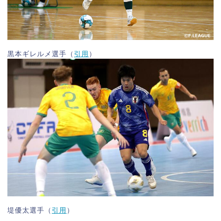
黒本ギレルメ選手（
引用
）
堤優太選手（
引用
）