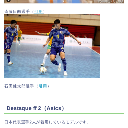
斎藤日向選手（
引用
）
石田健太郎選手（
引用
）
Destaque ff 2（Asics）
日本代表選手2人が着用しているモデルです。