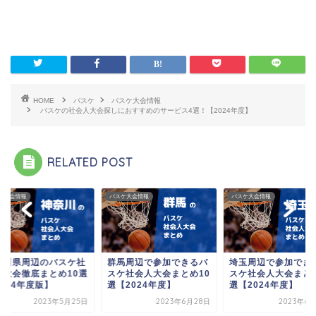
HOME
バスケ
バスケ大会情報
バスケの社会人大会探しにおすすめのサービス4選！【2024年度】
RELATED POST
ケ大会情報
バスケ大会情報
バスケ大会情報
奈川県周辺のバスケ社
群馬周辺で参加できるバ
埼玉周辺で参加でき
人大会徹底まとめ10選
スケ社会人大会まとめ10
スケ社会人大会まとめ
024年度版】
選【2024年度】
選【2024年度】
2023年5月25日
2023年6月28日
2023年6