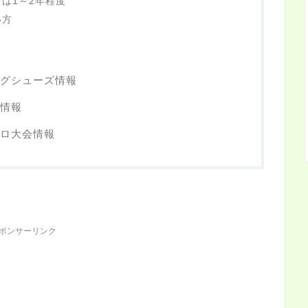
は1～2年程度
い方
グシューズ情報
情報
ロ大会情報
ポンサーリンク