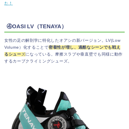
た！
④OASI LV（TENAYA）
女性の足の解剖学に特化したオアシの新バージョン。LV(Low
Volume）化することで
密着性が増し、過酷なシーンでも戦え
るシュー
ズ
になっている。摩擦スラブや垂直壁でも同様に動作
するカーブクライミングシューズ。