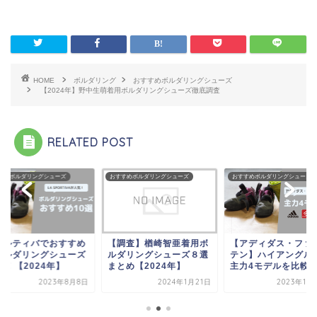
HOME
ボルダリング
おすすめボルダリングシューズ
【2024年】野中生萌着用ボルダリングシューズ徹底調査
RELATED POST
すめボルダリングシューズ
おすすめボルダリングシューズ
おすすめボルダリングシューズ
ポルティバでおすすめ
【調査】楢崎智亜着用ボ
【アディダス・ファ
ボルダリングシューズ
ルダリングシューズ８選
テン】ハイアングル
選！【2024年】
まとめ【2024年】
主力4モデルを比較
2023年8月8日
2024年1月21日
2023年10