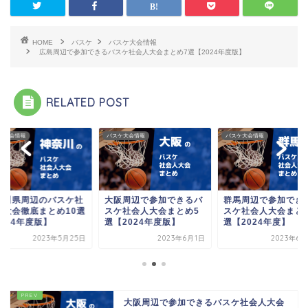
HOME
バスケ
バスケ大会情報
広島周辺で参加できるバスケ社会人大会まとめ7選【2024年度版】
RELATED POST
ケ大会情報
バスケ大会情報
バスケ大会情報
阪周辺で参加できるバ
群馬周辺で参加できるバ
神奈川県周辺のバス
ケ社会人大会まとめ5
スケ社会人大会まとめ10
会人大会徹底まとめ1
【2024年度版】
選【2024年度】
【2024年度版】
2023年6月1日
2023年6月28日
2023年5月
大阪周辺で参加できるバスケ社会人大会