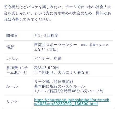
初心者だけどバスケを楽しみたい、チームでわいわい社会人大
会を楽しみたい、という方におすすめの大会のため、興味があ
れば応募してみてください。
開催日
月1～2回程度
西淀川スポーツセンター、
HOS 花園スタジア
場所
など（大阪）
ム
レベル
ビギナー、初級
参加費（1チ
税込18,990円
ームあたり）
※早割あり、大会により異なる
リーグ戦→順位決定戦
ルール
基本的に現行のバスケルール
1チーム保証試合時間48分/6分ハーフ制
https://sportsone.jp/basketball/srt/stock
リンク
s/2023/srt20230702_136800.html