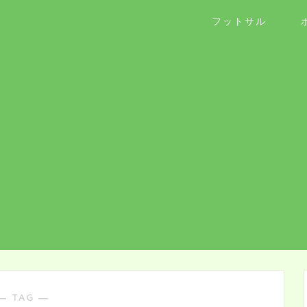
フットサル
― TAG ―