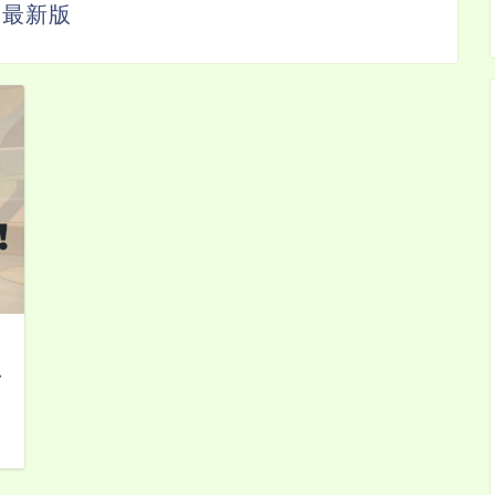
最新版
し
日