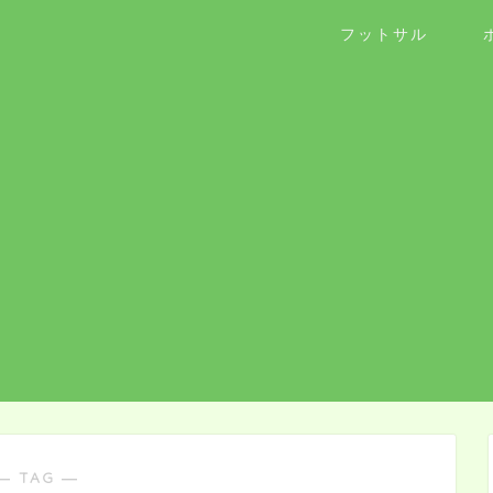
フットサル
― TAG ―