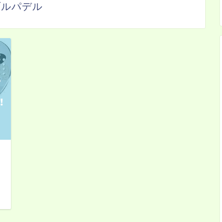
ブルパデル
日