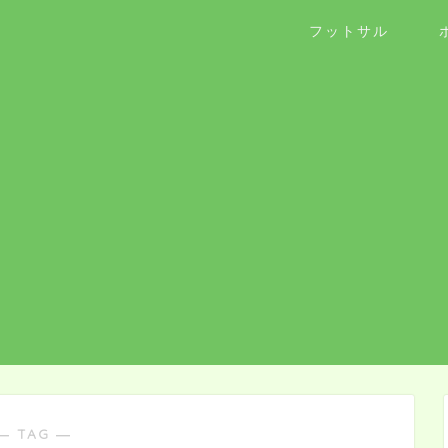
フットサル
― TAG ―