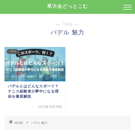
草大会どっとこむ
― TAG ―
パデル 魅力
パデル
パデルとはどんなスポーツ？
テニス経験者が夢中になる理
由を徹底解説
2025年10月18日
HOME
パデル 魅力