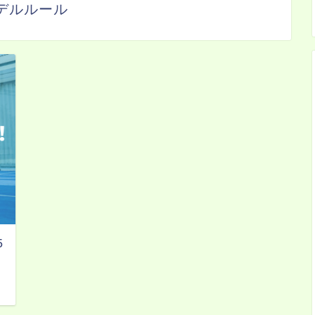
デルルール
5
日