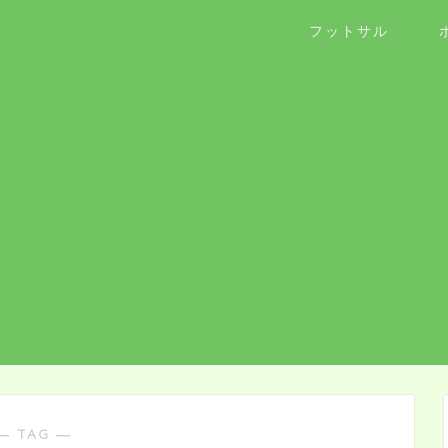
フットサル
― TAG ―