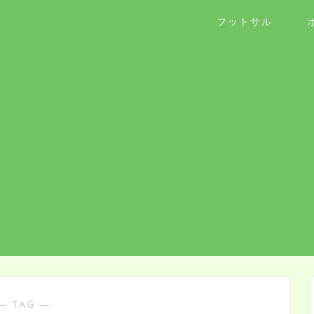
フットサル
― TAG ―