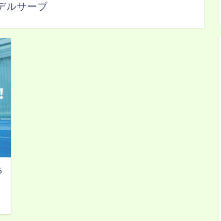
デルサーブ
5
日