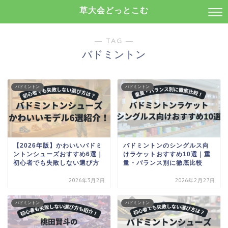
草大会どっとこむ
― TAG ―
バドミントン
バドミントン
バドミントン
【2026年版】かわいいバドミ
バドミントンのシングルス向
ントンシューズおすすめ6選｜
けラケットおすすめ10選｜重
初心者でも失敗しない選び方
量・バランス別に徹底比較
2026年3月2日
2026年2月27日
バドミントン
バドミントン