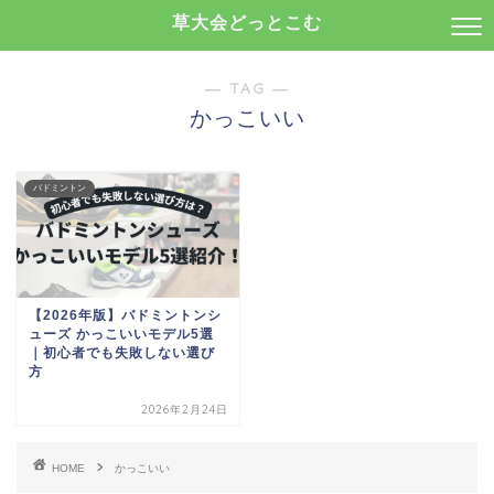
草大会どっとこむ
― TAG ―
かっこいい
バドミントン
【2026年版】バドミントンシ
ューズ かっこいいモデル5選
｜初心者でも失敗しない選び
方
2026年2月24日
HOME
かっこいい