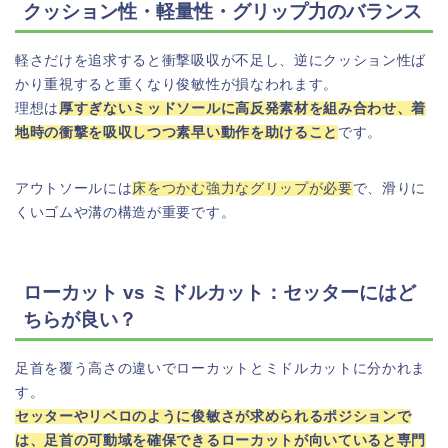
クッション性・軽量性・グリップ力のバランス
軽さだけを追求すると衝撃吸収が不足し、逆にクッション性ば
かり重視すると重くなり俊敏性が損なわれます。
理想は
厚すぎないミッドソールに高反発素材を組み合わせ、着
地時の衝撃を吸収しつつ素早い動作を助けること
です。
アウトソールには
床をつかむ強力なグリップが必要
で、滑りに
くいゴムや溝の構造が重要です。
ローカット vs ミドルカット：セッターにはど
ちらが良い？
足首を覆う高さの違いでローカットとミドルカットに分かれま
す。
セッターやリベロのように俊敏さが求められるポジションで
は、足首の可動域を確保できるローカットが向いていると専門