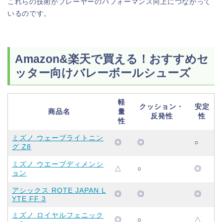
これらの技術がプレーヤーのパフォーマンス向上につながって
いるのです。
Amazon&楽天で買える！おすすめセ
ッター向けバレーボールシューズ
軽
クッション・
安定
商品名
量
反発性
性
性
ミズノ ウェーブライトニン
◎
◎
○
グ Z8
ミズノ ウエーブディメンシ
△
○
◎
ョン
アシックス ROTE JAPAN L
◎
◎
◎
YTE FF 3
ミズノ ロイヤルフェニック
◎
○
△